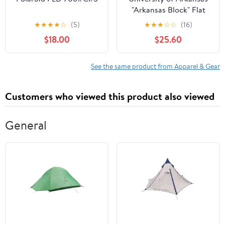
"Arkansas Block" Flat
Elite XGen™ Hat
★
★
★
★
☆
(5)
★
★
★
☆
☆
(16)
$18.00
$25.60
See the same product from Apparel & Gear
Customers who viewed this product also viewed
General