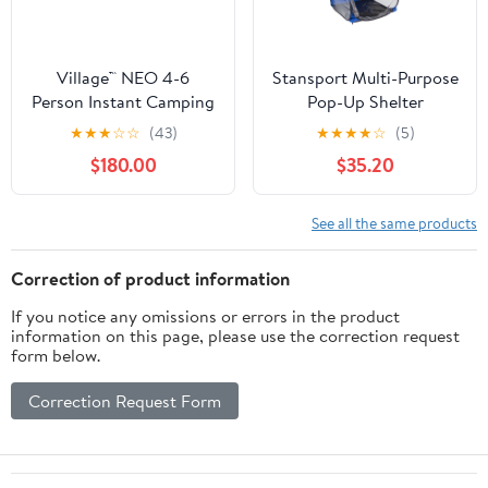
Village™ NEO 4-6
Stansport Multi-Purpose
Person Instant Camping
Pop-Up Shelter
Tent
★
★
★
☆
☆
(43)
★
★
★
★
☆
(5)
$180.00
$35.20
See all the same products
Correction of product information
If you notice any omissions or errors in the product
information on this page, please use the correction request
form below.
Correction Request Form