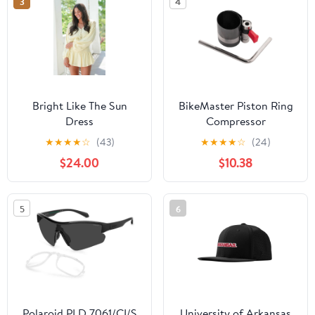
3
4
Bright Like The Sun
BikeMaster Piston Ring
Dress
Compressor
★
★
★
★
☆
(43)
★
★
★
★
☆
(24)
$24.00
$10.38
5
6
Polaroid PLD 7061/CI/S
University of Arkansas