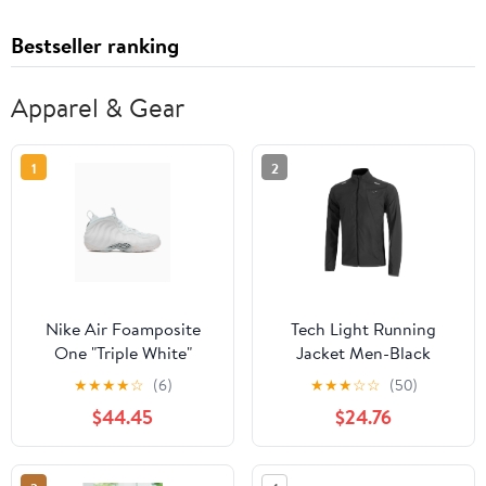
Bestseller ranking
Apparel & Gear
1
2
Nike Air Foamposite
Tech Light Running
One "Triple White"
Jacket Men-Black
★
★
★
★
☆
(6)
★
★
★
☆
☆
(50)
$44.45
$24.76