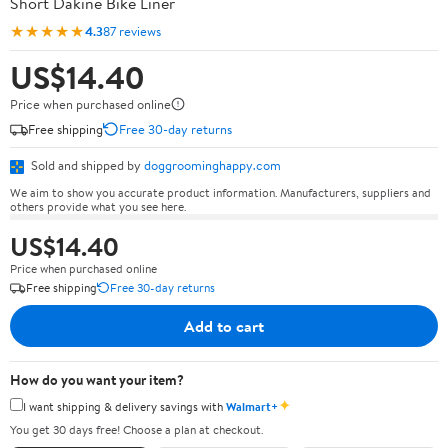
Short Dakine Bike Liner
★★★★★
4.3
87 reviews
US$14.40
Price when purchased online
Free shipping
Free 30-day returns
Sold and shipped by
doggroominghappy.com
We aim to show you accurate product information. Manufacturers, suppliers and
others provide what you see here.
US$14.40
Price when purchased online
Free shipping
Free 30-day returns
Add to cart
How do you want your item?
✦
I want shipping & delivery savings with
Walmart+
You get 30 days free! Choose a plan at checkout.