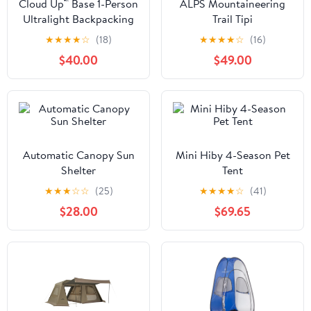
Cloud Up™ Base 1-Person
ALPS Mountaineering
Ultralight Backpacking
Trail Tipi
Tent
★
★
★
★
☆
(18)
★
★
★
★
☆
(16)
$40.00
$49.00
Automatic Canopy Sun
Mini Hiby 4-Season Pet
Shelter
Tent
★
★
★
☆
☆
(25)
★
★
★
★
☆
(41)
$28.00
$69.65