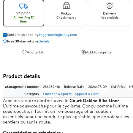
Shipping
Pickup
Delivery
Arrives Aug 12
Check nearby
Not available
Free
Sold and shipped by
doggroominghappy.com
Free 30-day returns
Details
Add to list
Add to registry
Product details
Management number
236289416
Release Date
2026/07/09
List Price
US
Category
Outdoor & Sports
Apparel & Gear
Améliorez votre confort avec le
Court Dakine Bike Liner
-
L'ultime sous-couche pour le cyclisme. Conçu comme l'ultime
sous-couche, il fournit un rembourrage et un soutien
essentiels pour une conduite plus agréable, que ce soit sur les
sentiers ou sur la route.
Caractéristiques principales :