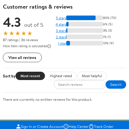
Customer ratings & reviews
4.3
5 stars
80% (70)
out of 5
4 stars
6% (5)
3 stars
3% (3)
★★★★★
2 stars
1% (1)
87 ratings | 36 reviews
1 star
10% (9)
How item rating is calculated
View all reviews
Sort by
Most recent
Highest rated
Most helpful
Search
There are currently no written reviews for this product.
Sign In or Create Account
Help Center
Track Order