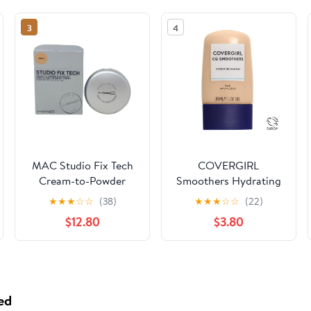
3
4
MAC Studio Fix Tech
COVERGIRL
Cream-to-Powder
Smoothers Hydrating
Foundation - NW22
Foundation, 740
★
★
★
☆
☆
(38)
★
★
★
☆
☆
(22)
(.35 Oz)
Natural Beige, 1 fl oz,
$12.80
$3.80
Hydrating Foundation,
Cruelty Free
Foundation, Liquid
Foundation, Cream
Foundation,
ed
Moisturizing