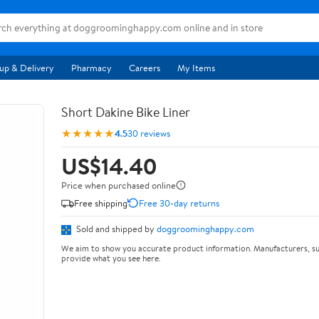
up & Delivery
Pharmacy
Careers
My Items
Short Dakine Bike Liner
★★★★★
4.5
30 reviews
US$14.40
Price when purchased online
Free shipping
Free 30-day returns
Sold and shipped by
doggroominghappy.com
We aim to show you accurate product information. Manufacturers, su
provide what you see here.