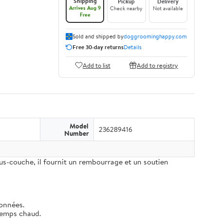
Shipping
Pickup
Delivery
Arrives Aug 9
Check nearby
Not available
Free
Sold and shipped by
doggroominghappy.com
Free 30-day returns
Details
Add to list
Add to registry
Model
236289416
Number
us-couche, il fournit un rembourrage et un soutien
onnées.
 temps chaud.