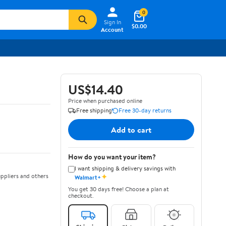
0
Sign In
$0.00
Account
US$14.40
Price when purchased online
Free shipping
Free 30-day returns
Add to cart
How do you want your item?
I want shipping & delivery savings with
✦
ppliers and others
Walmart+
You get 30 days free! Choose a plan at
checkout.