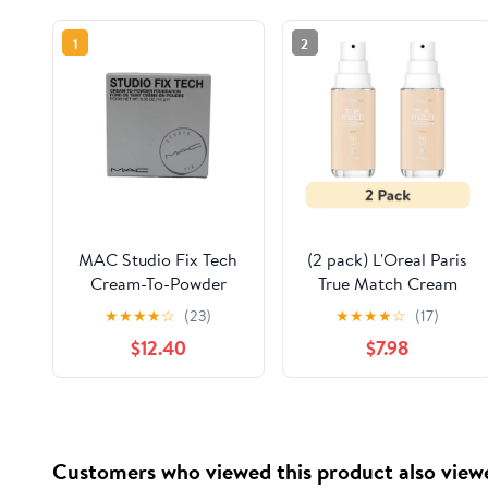
1
2
MAC Studio Fix Tech
(2 pack) L'Oreal Paris
Cream-To-Powder
True Match Cream
Foundation NW55,
Foundation Makeup,
★
★
★
★
☆
(23)
★
★
★
★
☆
(17)
0.35 Ounces
N1 Neutral Light, 1 fl oz
$12.40
$7.98
Customers who viewed this product also view