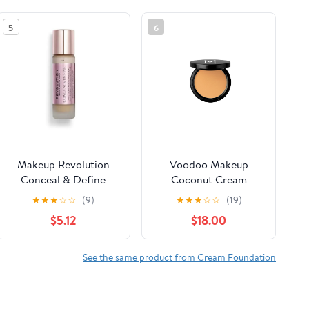
5
6
Makeup Revolution
Voodoo Makeup
Conceal & Define
Coconut Cream
Foundation, Cream
Foundation, Bare
★
★
★
☆
☆
(9)
★
★
★
☆
☆
(19)
Foundation Makeup,
Yellow
$5.12
$18.00
Full Coverage, For
Light/Medium Skin
Tones, Vegan &
See the same product from Cream Foundation
Cruelty-Free, F8, 23ml