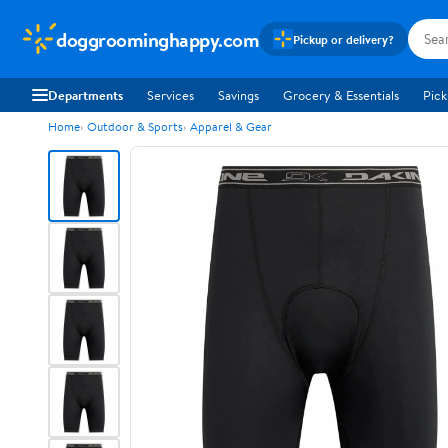
doggroominghappy.com
Pickup or delivery?
Departments
Services
Savings
Grocery & Essentials
Pick
Home
Outdoor & Sports
Apparel & Gear