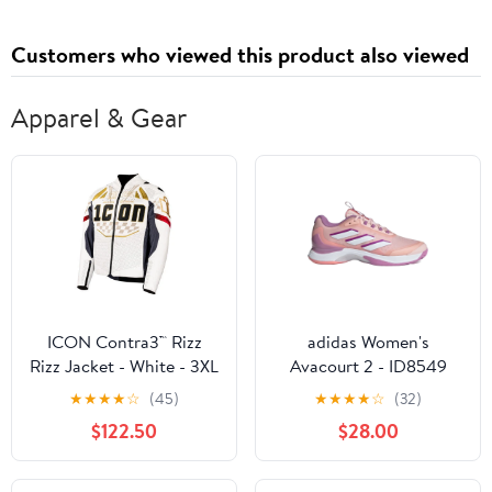
Customers who viewed this product also viewed
Apparel & Gear
ICON Contra3™ Rizz
adidas Women's
Rizz Jacket - White - 3XL
Avacourt 2 - ID8549
2810-4305
★
★
★
★
☆
(45)
★
★
★
★
☆
(32)
$122.50
$28.00