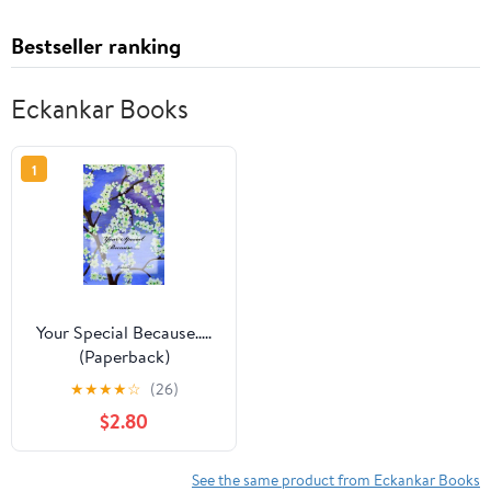
Bestseller ranking
Eckankar Books
1
Your Special Because.....
(Paperback)
★
★
★
★
☆
(26)
$2.80
See the same product from Eckankar Books