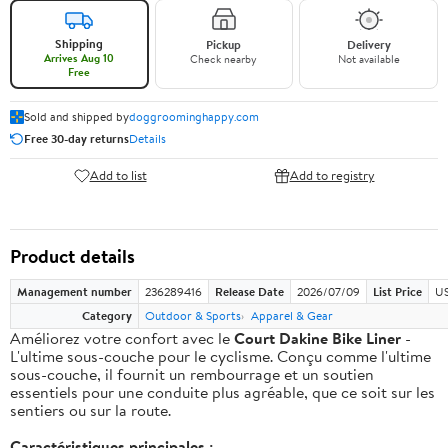
Shipping
Pickup
Delivery
Arrives Aug 10
Check nearby
Not available
Free
Sold and shipped by
doggroominghappy.com
Free 30-day returns
Details
Add to list
Add to registry
Product details
Management number
236289416
Release Date
2026/07/09
List Price
US
Category
Outdoor & Sports
Apparel & Gear
Améliorez votre confort avec le
Court Dakine Bike Liner
-
L'ultime sous-couche pour le cyclisme. Conçu comme l'ultime
sous-couche, il fournit un rembourrage et un soutien
essentiels pour une conduite plus agréable, que ce soit sur les
sentiers ou sur la route.
Caractéristiques principales :