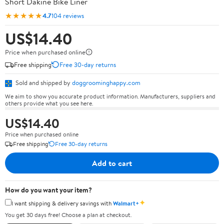
Short Dakine Bike Liner
★★★★★
4.7
104 reviews
US$14.40
Price when purchased online
Free shipping
Free 30-day returns
Sold and shipped by
doggroominghappy.com
We aim to show you accurate product information. Manufacturers, suppliers and
others provide what you see here.
US$14.40
Price when purchased online
Free shipping
Free 30-day returns
Add to cart
How do you want your item?
✦
I want shipping & delivery savings with
Walmart+
You get 30 days free! Choose a plan at checkout.