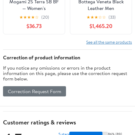
Mogami 2S Terra SB BF
Bottega Veneta Black
— Women's
Leather Men
Waterproof Trenchcoat
★
★
★
★
☆
(20)
★
★
★
☆
☆
(33)
Men's Jacket
$36.73
$1,465.20
See all the same products
Correction of product information
If you notice any omissions or errors in the product
information on this page, please use the correction request
form below.
Correction Request Form
Customer ratings & reviews
5 stars
86% (89)