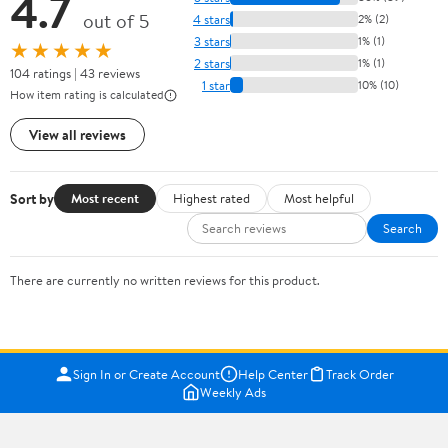
4.7
out of 5
4 stars
2% (2)
3 stars
1% (1)
★★★★★
2 stars
1% (1)
104 ratings | 43 reviews
1 star
10% (10)
How item rating is calculated
View all reviews
Sort by
Most recent
Highest rated
Most helpful
Search
There are currently no written reviews for this product.
Sign In or Create Account
Help Center
Track Order
Weekly Ads