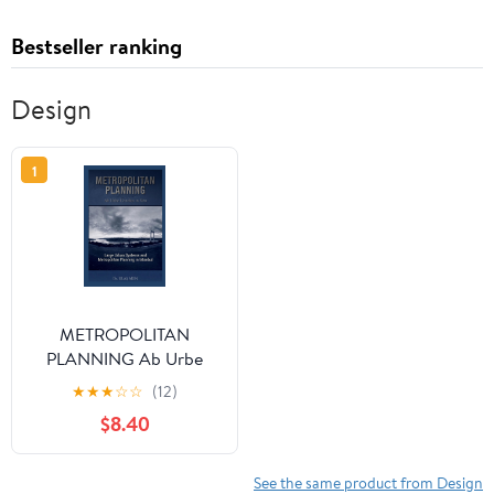
Bestseller ranking
Design
1
METROPOLITAN
PLANNING Ab Urbe
Condita in Situ: Large
★
★
★
☆
☆
(12)
Urban Systems and
$8.40
Metropolitan Planning
in Istanbul
See the same product from Design