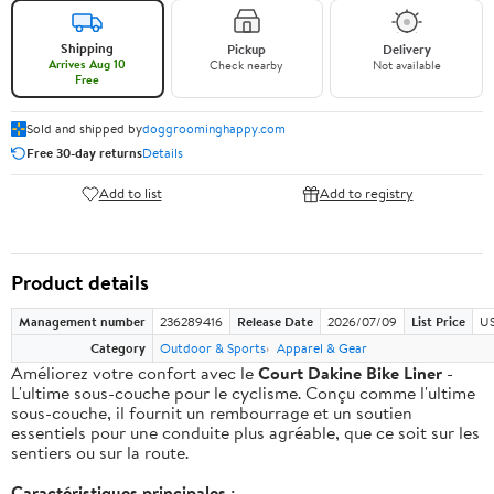
Shipping
Pickup
Delivery
Arrives Aug 10
Check nearby
Not available
Free
Sold and shipped by
doggroominghappy.com
Free 30-day returns
Details
Add to list
Add to registry
Product details
Management number
236289416
Release Date
2026/07/09
List Price
US
Category
Outdoor & Sports
Apparel & Gear
Améliorez votre confort avec le
Court Dakine Bike Liner
-
L'ultime sous-couche pour le cyclisme. Conçu comme l'ultime
sous-couche, il fournit un rembourrage et un soutien
essentiels pour une conduite plus agréable, que ce soit sur les
sentiers ou sur la route.
Caractéristiques principales :