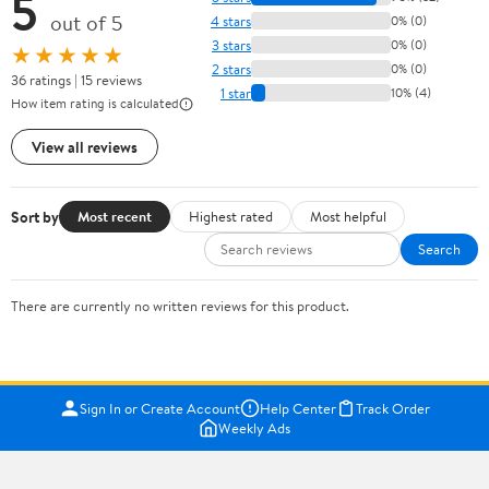
5
out of 5
4 stars
0% (0)
3 stars
0% (0)
★★★★★
2 stars
0% (0)
36 ratings | 15 reviews
1 star
10% (4)
How item rating is calculated
View all reviews
Sort by
Most recent
Highest rated
Most helpful
Search
There are currently no written reviews for this product.
Sign In or Create Account
Help Center
Track Order
Weekly Ads