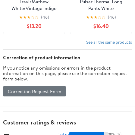
TravisMathew
Pulsar Thermal Long
White/Vintage Indigo
Pants White
Cruz Colorblock Trucker
★
★
★
☆
☆
(46)
★
★
★
☆
☆
(46)
Cap
$13.20
$16.40
See all the same products
Correction of product information
If you notice any omissions or errors in the product
information on this page, please use the correction request
form below.
Correction Request Form
Customer ratings & reviews
5 stars
90% (32)